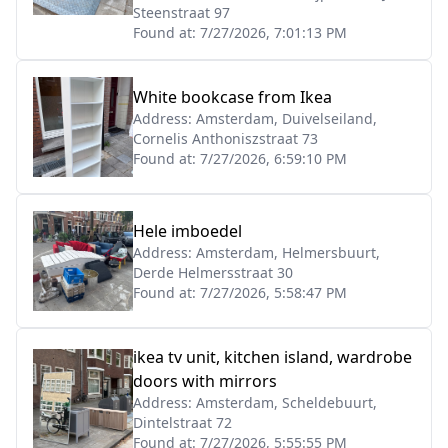
Steenstraat 97
Found at:
7/27/2026, 7:01:13 PM
White bookcase from Ikea
Address:
Amsterdam, Duivelseiland,
Cornelis Anthoniszstraat 73
Found at:
7/27/2026, 6:59:10 PM
Hele imboedel
Address:
Amsterdam, Helmersbuurt,
Derde Helmersstraat 30
Found at:
7/27/2026, 5:58:47 PM
ikea tv unit, kitchen island, wardrobe
doors with mirrors
Address:
Amsterdam, Scheldebuurt,
Dintelstraat 72
Found at:
7/27/2026, 5:55:55 PM