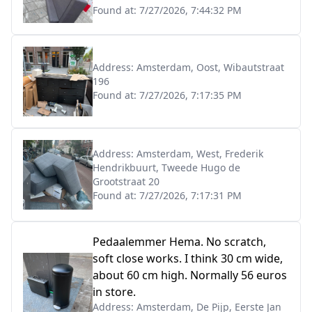
Found at:
7/27/2026, 7:44:32 PM
Address:
Amsterdam, Oost, Wibautstraat
196
Found at:
7/27/2026, 7:17:35 PM
Address:
Amsterdam, West, Frederik
Hendrikbuurt, Tweede Hugo de
Grootstraat 20
Found at:
7/27/2026, 7:17:31 PM
Pedaalemmer Hema. No scratch,
soft close works. I think 30 cm wide,
about 60 cm high. Normally 56 euros
in store.
Address:
Amsterdam, De Pijp, Eerste Jan