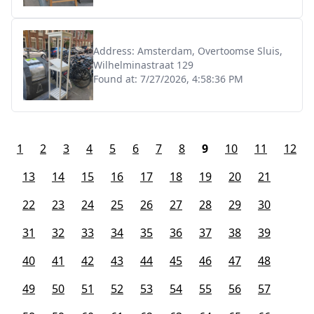
Address:
Amsterdam, Overtoomse Sluis,
Wilhelminastraat 129
Found at:
7/27/2026, 4:58:36 PM
1
2
3
4
5
6
7
8
9
10
11
12
13
14
15
16
17
18
19
20
21
22
23
24
25
26
27
28
29
30
31
32
33
34
35
36
37
38
39
40
41
42
43
44
45
46
47
48
49
50
51
52
53
54
55
56
57