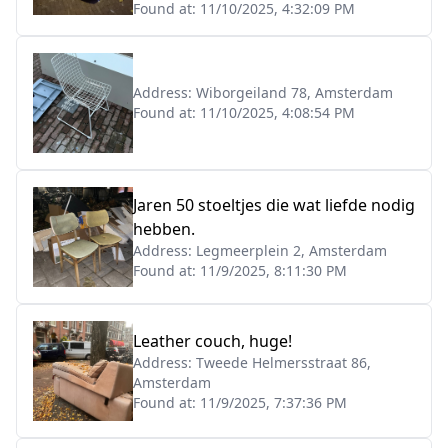
Found at:
11/10/2025, 4:32:09 PM
Address:
Wiborgeiland 78, Amsterdam
Found at:
11/10/2025, 4:08:54 PM
Jaren 50 stoeltjes die wat liefde nodig
hebben.
Address:
Legmeerplein 2, Amsterdam
Found at:
11/9/2025, 8:11:30 PM
Leather couch, huge!
Address:
Tweede Helmersstraat 86,
Amsterdam
Found at:
11/9/2025, 7:37:36 PM