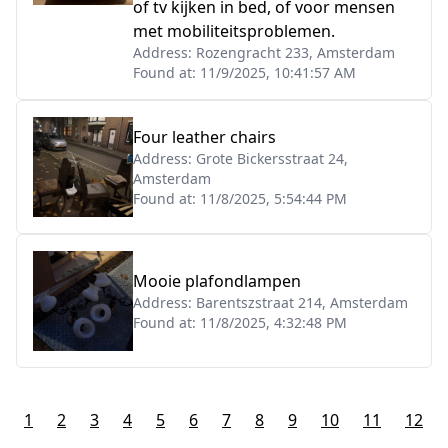
of tv kijken in bed, of voor mensen
met mobiliteitsproblemen.
Address:
Rozengracht 233, Amsterdam
Found at:
11/9/2025, 10:41:57 AM
Four leather chairs
Address:
Grote Bickersstraat 24,
Amsterdam
Found at:
11/8/2025, 5:54:44 PM
Mooie plafondlampen
Address:
Barentszstraat 214, Amsterdam
Found at:
11/8/2025, 4:32:48 PM
1
2
3
4
5
6
7
8
9
10
11
12