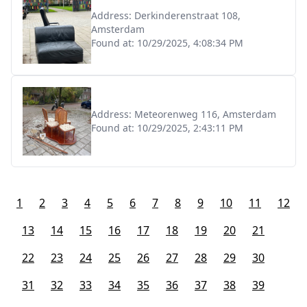
Address:
Derkinderenstraat 108,
Amsterdam
Found at:
10/29/2025, 4:08:34 PM
Address:
Meteorenweg 116, Amsterdam
Found at:
10/29/2025, 2:43:11 PM
1
2
3
4
5
6
7
8
9
10
11
12
13
14
15
16
17
18
19
20
21
22
23
24
25
26
27
28
29
30
31
32
33
34
35
36
37
38
39