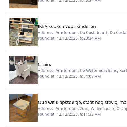
Found at:
12/12/2025, 9:43:34 AM
IKEA keuken voor kinderen
Address:
Amsterdam, Da Costabuurt, Da Costa
Found at:
12/12/2025, 9:20:34 AM
Chairs
Address:
Amsterdam, De Weteringschans, Kort
Found at:
12/12/2025, 8:54:08 AM
Oud wit klapstoeltje, staat nog stevig, 
Address:
Amsterdam, Zuid, Willemspark, Oran
Found at:
12/12/2025, 8:11:33 AM