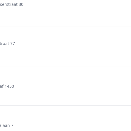
erstraat 30
traat 77
ef 1450
alaan 7