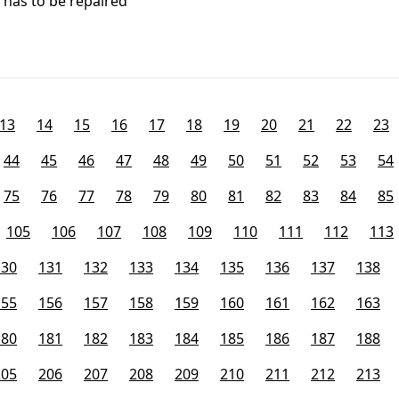
- has to be repaired
13
14
15
16
17
18
19
20
21
22
23
44
45
46
47
48
49
50
51
52
53
54
75
76
77
78
79
80
81
82
83
84
85
105
106
107
108
109
110
111
112
113
130
131
132
133
134
135
136
137
138
155
156
157
158
159
160
161
162
163
180
181
182
183
184
185
186
187
188
205
206
207
208
209
210
211
212
213