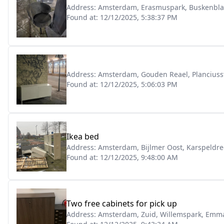
Address:
Amsterdam, Erasmuspark, Buskenblas
Found at:
12/12/2025, 5:38:37 PM
Address:
Amsterdam, Gouden Reael, Planciuss
Found at:
12/12/2025, 5:06:03 PM
Ikea bed
Address:
Amsterdam, Bijlmer Oost, Karspeldre
Found at:
12/12/2025, 9:48:00 AM
Two free cabinets for pick up
Address:
Amsterdam, Zuid, Willemspark, Emm