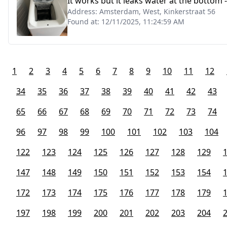
It works but it leaks water at the bottom 
Address:
Amsterdam, West, Kinkerstraat 56
Found at:
12/11/2025, 11:24:59 AM
1
2
3
4
5
6
7
8
9
10
11
12
34
35
36
37
38
39
40
41
42
43
65
66
67
68
69
70
71
72
73
74
96
97
98
99
100
101
102
103
104
122
123
124
125
126
127
128
129
147
148
149
150
151
152
153
154
172
173
174
175
176
177
178
179
197
198
199
200
201
202
203
204