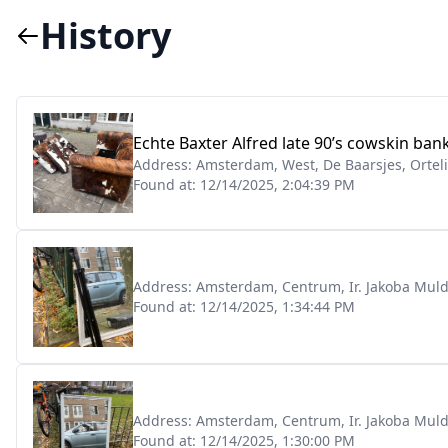
History
Echte Baxter Alfred late 90’s cowskin bank
Address:
Amsterdam, West, De Baarsjes, Orteli
Found at:
12/14/2025, 2:04:39 PM
Address:
Amsterdam, Centrum, Ir. Jakoba Muld
Found at:
12/14/2025, 1:34:44 PM
Address:
Amsterdam, Centrum, Ir. Jakoba Muld
Found at:
12/14/2025, 1:30:00 PM