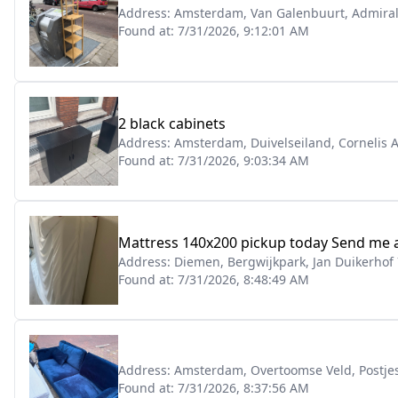
Address:
Amsterdam, Van Galenbuurt, Admira
Found at:
7/31/2026, 9:12:01 AM
2 black cabinets
Address:
Amsterdam, Duivelseiland, Cornelis A
Found at:
7/31/2026, 9:03:34 AM
Mattress 140x200 pickup today Send me a
Address:
Diemen, Bergwijkpark, Jan Duikerhof
Found at:
7/31/2026, 8:48:49 AM
Address:
Amsterdam, Overtoomse Veld, Postje
Found at:
7/31/2026, 8:37:56 AM