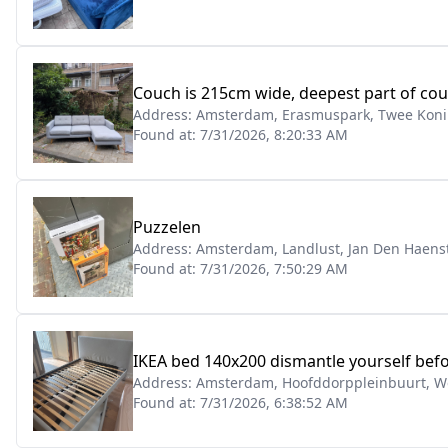
Couch is 215cm wide, deepest part of co
Address:
Amsterdam, Erasmuspark, Twee Koni
Found at:
7/31/2026, 8:20:33 AM
Puzzelen
Address:
Amsterdam, Landlust, Jan Den Haenst
Found at:
7/31/2026, 7:50:29 AM
IKEA bed 140x200 dismantle yourself befo
Address:
Amsterdam, Hoofddorppleinbuurt, W
Found at:
7/31/2026, 6:38:52 AM