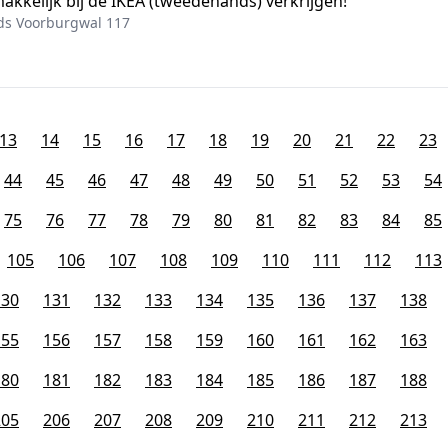
akkelijk bij de IKEA (tweedehands) verkrijgen!
ds Voorburgwal 117
13
14
15
16
17
18
19
20
21
22
23
44
45
46
47
48
49
50
51
52
53
54
75
76
77
78
79
80
81
82
83
84
85
105
106
107
108
109
110
111
112
113
130
131
132
133
134
135
136
137
138
155
156
157
158
159
160
161
162
163
180
181
182
183
184
185
186
187
188
205
206
207
208
209
210
211
212
213