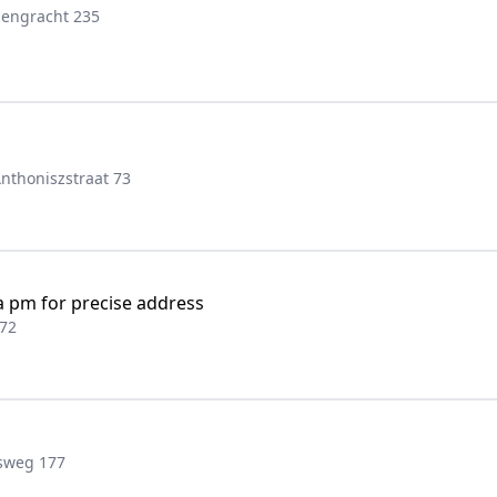
lengracht 235
nthoniszstraat 73
 pm for precise address
 72
sweg 177