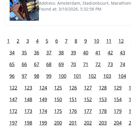
Address:
Amsterdam, Stadionbuurt, Marathon
Found at:
3/10/2026, 5:32:56 PM
1
2
3
4
5
6
7
8
9
10
11
12
34
35
36
37
38
39
40
41
42
43
65
66
67
68
69
70
71
72
73
74
96
97
98
99
100
101
102
103
104
122
123
124
125
126
127
128
129
147
148
149
150
151
152
153
154
172
173
174
175
176
177
178
179
197
198
199
200
201
202
203
204