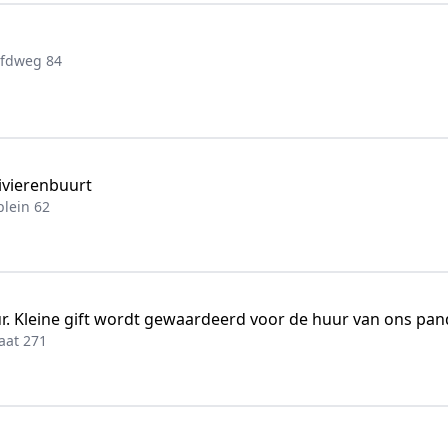
ofdweg 84
ivierenbuurt
lein 62
7 uur. Kleine gift wordt gewaardeerd voor de huur van ons pa
aat 271