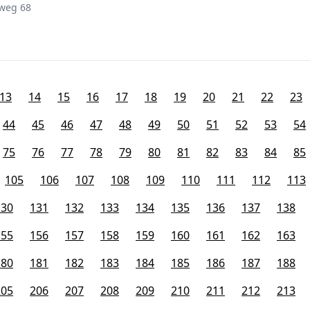
weg 68
13
14
15
16
17
18
19
20
21
22
23
44
45
46
47
48
49
50
51
52
53
54
75
76
77
78
79
80
81
82
83
84
85
105
106
107
108
109
110
111
112
113
130
131
132
133
134
135
136
137
138
155
156
157
158
159
160
161
162
163
180
181
182
183
184
185
186
187
188
205
206
207
208
209
210
211
212
213