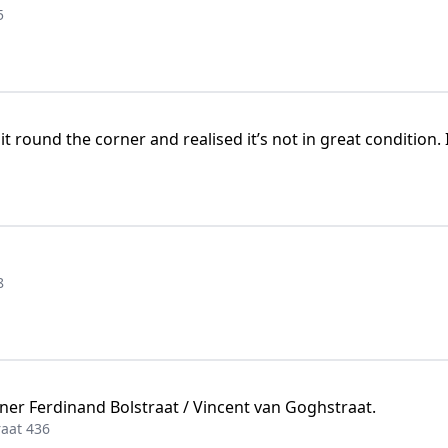
5
t round the corner and realised it’s not in great condition. 
8
ner Ferdinand Bolstraat / Vincent van Goghstraat.
raat 436