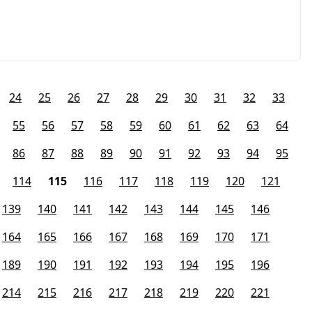
24
25
26
27
28
29
30
31
32
33
55
56
57
58
59
60
61
62
63
64
86
87
88
89
90
91
92
93
94
95
114
115
116
117
118
119
120
121
139
140
141
142
143
144
145
146
164
165
166
167
168
169
170
171
189
190
191
192
193
194
195
196
214
215
216
217
218
219
220
221