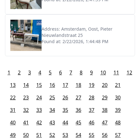
Address:
Amsterdam, Oost, Pieter
Nieuwlandstraat 25
Found at:
2/22/2026, 1:44:48 PM
1
2
3
4
5
6
7
8
9
10
11
12
13
14
15
16
17
18
19
20
21
22
23
24
25
26
27
28
29
30
31
32
33
34
35
36
37
38
39
40
41
42
43
44
45
46
47
48
49
50
51
52
53
54
55
56
57