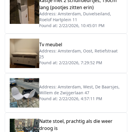
kastje met 2 schuifdeurtjes, 150cm
lang (pootjes zitten erin)
Address:
Amsterdam, Duivelseiland,
Roelof Hartplein 11
Found at:
2/22/2026, 10:45:01 PM
Tv meubel
Address:
Amsterdam, Oost, Retiefstraat
25
Found at:
2/22/2026, 7:29:52 PM
Address:
Amsterdam, West, De Baarsjes,
Willem de Zwijgerlaan 47
Found at:
2/22/2026, 4:57:11 PM
Natte stoel, prachtig als die weer
droog is