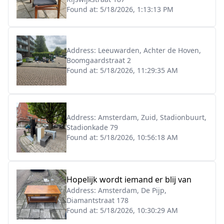
Found at:
5/18/2026, 1:13:13 PM
Address:
Leeuwarden, Achter de Hoven,
Boomgaardstraat 2
Found at:
5/18/2026, 11:29:35 AM
Address:
Amsterdam, Zuid, Stadionbuurt,
Stadionkade 79
Found at:
5/18/2026, 10:56:18 AM
Hopelijk wordt iemand er blij van
Address:
Amsterdam, De Pijp,
Diamantstraat 178
Found at:
5/18/2026, 10:30:29 AM