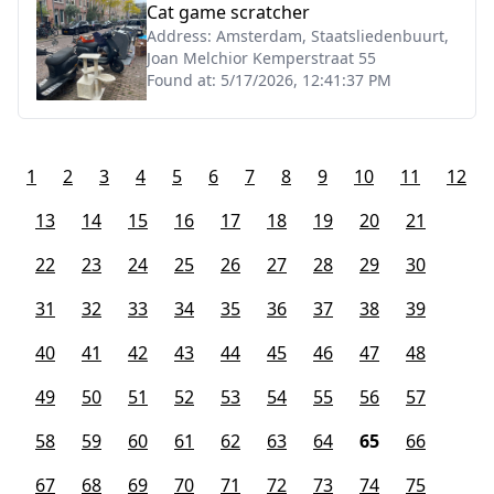
Cat game scratcher
Address:
Amsterdam, Staatsliedenbuurt,
Joan Melchior Kemperstraat 55
Found at:
5/17/2026, 12:41:37 PM
1
2
3
4
5
6
7
8
9
10
11
12
13
14
15
16
17
18
19
20
21
22
23
24
25
26
27
28
29
30
31
32
33
34
35
36
37
38
39
40
41
42
43
44
45
46
47
48
49
50
51
52
53
54
55
56
57
58
59
60
61
62
63
64
65
66
67
68
69
70
71
72
73
74
75