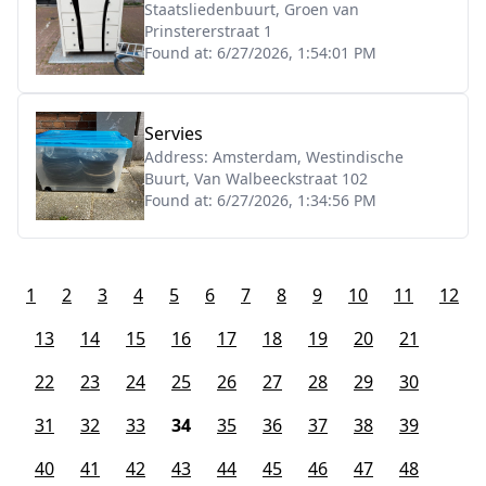
Staatsliedenbuurt, Groen van
Prinstererstraat 1
Found at:
6/27/2026, 1:54:01 PM
Servies
Address:
Amsterdam, Westindische
Buurt, Van Walbeeckstraat 102
Found at:
6/27/2026, 1:34:56 PM
1
2
3
4
5
6
7
8
9
10
11
12
13
14
15
16
17
18
19
20
21
22
23
24
25
26
27
28
29
30
31
32
33
34
35
36
37
38
39
40
41
42
43
44
45
46
47
48