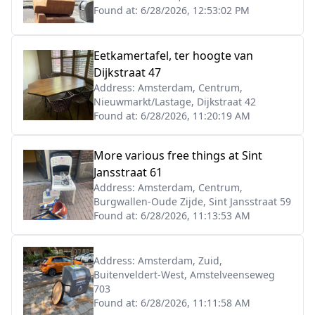
Found at:
6/28/2026, 12:53:02 PM
Eetkamertafel, ter hoogte van
Dijkstraat 47
Address:
Amsterdam, Centrum,
Nieuwmarkt/Lastage, Dijkstraat 42
Found at:
6/28/2026, 11:20:19 AM
More various free things at Sint
Jansstraat 61
Address:
Amsterdam, Centrum,
Burgwallen-Oude Zijde, Sint Jansstraat 59
Found at:
6/28/2026, 11:13:53 AM
Address:
Amsterdam, Zuid,
Buitenveldert-West, Amstelveenseweg
703
Found at:
6/28/2026, 11:11:58 AM