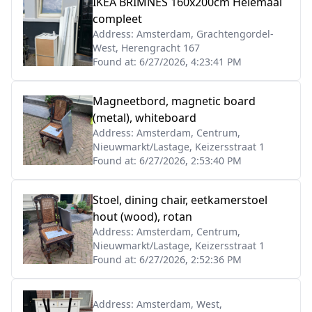
IKEA BRIMNES 160x200cm Helemaal
compleet
Address:
Amsterdam, Grachtengordel-
West, Herengracht 167
Found at:
6/27/2026, 4:23:41 PM
Magneetbord, magnetic board
(metal), whiteboard
Address:
Amsterdam, Centrum,
Nieuwmarkt/Lastage, Keizersstraat 1
Found at:
6/27/2026, 2:53:40 PM
Stoel, dining chair, eetkamerstoel
hout (wood), rotan
Address:
Amsterdam, Centrum,
Nieuwmarkt/Lastage, Keizersstraat 1
Found at:
6/27/2026, 2:52:36 PM
Address:
Amsterdam, West,