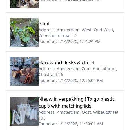
Plant
Address:
Amsterdam, West, Oud-West,
Wenslauerstraat 14
Found at:
1/14/2026, 1:14:24 PM
Hardwood desks & closet
Address:
Amsterdam, Zuid, Apollobuurt,
Cliostraat 26
Found at:
1/14/2026, 12:55:04 PM
Nieuw in verpakking ! To go plastic
cup’s with matching lids
Address:
Amsterdam, Oost, Wibautstraat
196
Found at:
1/14/2026, 11:20:01 AM