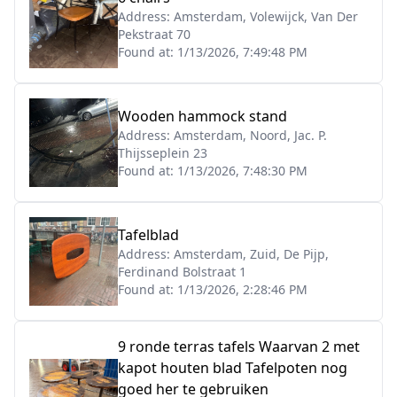
Address:
Amsterdam, Volewijck, Van Der
Pekstraat 70
Found at:
1/13/2026, 7:49:48 PM
Wooden hammock stand
Address:
Amsterdam, Noord, Jac. P.
Thijsseplein 23
Found at:
1/13/2026, 7:48:30 PM
Tafelblad
Address:
Amsterdam, Zuid, De Pijp,
Ferdinand Bolstraat 1
Found at:
1/13/2026, 2:28:46 PM
9 ronde terras tafels Waarvan 2 met
kapot houten blad Tafelpoten nog
goed her te gebruiken