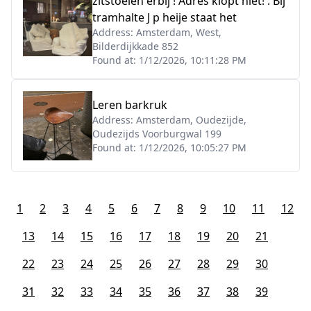
zitstoelen erbij ! Adres klopt niet! : Bij
tramhalte J p heije staat het
Address:
Amsterdam, West,
Bilderdijkkade 852
Found at:
1/12/2026, 10:11:28 PM
Leren barkruk
Address:
Amsterdam, Oudezijde,
Oudezijds Voorburgwal 199
Found at:
1/12/2026, 10:05:27 PM
1
2
3
4
5
6
7
8
9
10
11
12
13
14
15
16
17
18
19
20
21
22
23
24
25
26
27
28
29
30
31
32
33
34
35
36
37
38
39