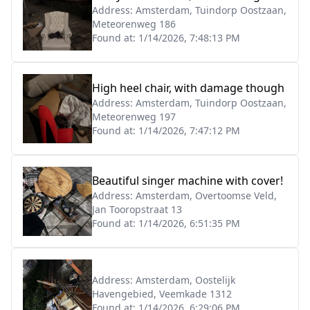
Address:
Amsterdam, Tuindorp Oostzaan,
Meteorenweg 186
Found at:
1/14/2026, 7:48:13 PM
High heel chair, with damage though
Address:
Amsterdam, Tuindorp Oostzaan,
Meteorenweg 197
Found at:
1/14/2026, 7:47:12 PM
Beautiful singer machine with cover!
Address:
Amsterdam, Overtoomse Veld,
Jan Tooropstraat 13
Found at:
1/14/2026, 6:51:35 PM
Address:
Amsterdam, Oostelijk
Havengebied, Veemkade 1312
Found at:
1/14/2026, 6:29:06 PM