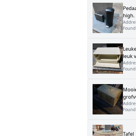
Pedaa
high.
Addre
Found
Leuke
leuk 
Addre
Found
Mooie
grofv
Addre
Found
Tafel