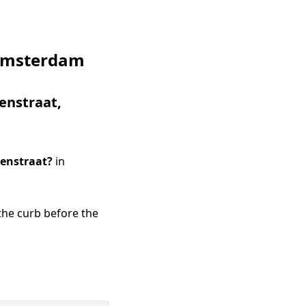
 Amsterdam
eenstraat
,
eenstraat
?
in
the curb before the