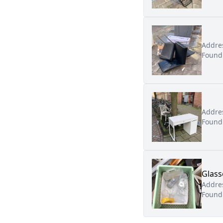
Addre
Found
Addre
Found
Glass
Addre
Found