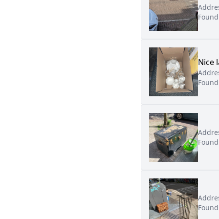
Addre
Found
Nice 
Addre
Found
Addre
Found
Addre
Found